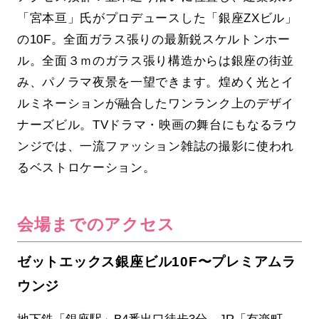
「宮本亘」氏がプロデュースした「銀座ZXビル」
の10F。全面ガラス張りの最新鋭スケルトンホー
ル。全面３ｍのガラス張り構造からは銀座の街並
み、パノラマ夜景を一望できます。煌めく光とイ
ルミネーションが融合したワンランク上のデザイ
ナーズビル。TVドラマ・映画の舞台にもなるラウ
ンジでは、一流ファッション雑誌の撮影に使われ
るベストロケーション。
会場までのアクセス
ゼットエックス銀座ビル10F〜プレミアムラ
ウンジ
地下鉄「銀座駅」B4番出口徒歩3分、JR「有楽町