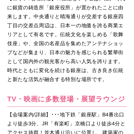
に銀貨の鋳造所「銀座役所」が置かれたことに由
来します。中央通りと晴海通りが交差する銀座四
丁目の交差点周辺は、日本一の地価を誇る商業エ
リアとして有名です。伝統文化を楽しめる「歌舞
伎座」や、全国の名産品を集めたアンテナショッ
プなどが集まり、日本の魅力を感じられる繁華街
として国内外の観光客から高い人気を誇ります。
時代とともに変化を続ける銀座は、古き良き伝統
と新たな活気が融合する特別な場所です。
TV・映画に多数登場・展望ラウンジ
【会場案内/詳細】･･･地下鉄「銀座駅」B4番出口
より徒歩3分、JR「有楽町」京橋口より徒歩4分と
アクセス抜群！並木通り沿いに位置し、建築家の