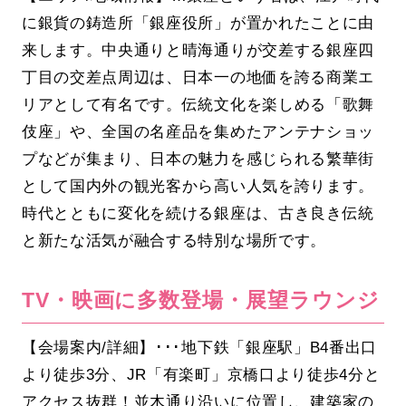
に銀貨の鋳造所「銀座役所」が置かれたことに由
来します。中央通りと晴海通りが交差する銀座四
丁目の交差点周辺は、日本一の地価を誇る商業エ
リアとして有名です。伝統文化を楽しめる「歌舞
伎座」や、全国の名産品を集めたアンテナショッ
プなどが集まり、日本の魅力を感じられる繁華街
として国内外の観光客から高い人気を誇ります。
時代とともに変化を続ける銀座は、古き良き伝統
と新たな活気が融合する特別な場所です。
TV・映画に多数登場・展望ラウンジ
【会場案内/詳細】･･･地下鉄「銀座駅」B4番出口
より徒歩3分、JR「有楽町」京橋口より徒歩4分と
アクセス抜群！並木通り沿いに位置し、建築家の