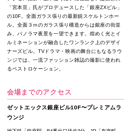
「宮本亘」氏がプロデュースした「銀座ZXビル」
の10F。全面ガラス張りの最新鋭スケルトンホー
ル。全面３ｍのガラス張り構造からは銀座の街並
み、パノラマ夜景を一望できます。煌めく光とイ
ルミネーションが融合したワンランク上のデザイ
ナーズビル。TVドラマ・映画の舞台にもなるラウ
ンジでは、一流ファッション雑誌の撮影に使われ
るベストロケーション。
会場までのアクセス
ゼットエックス銀座ビル10F〜プレミアムラ
ウンジ
地下鉄「銀座駅」B4番出口徒歩3分、JR「有楽町