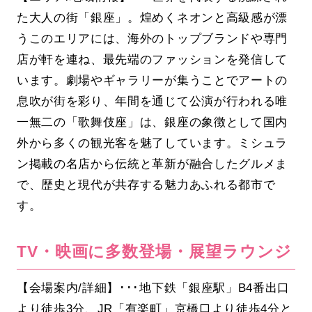
た大人の街「銀座」。煌めくネオンと高級感が漂
うこのエリアには、海外のトップブランドや専門
店が軒を連ね、最先端のファッションを発信して
います。劇場やギャラリーが集うことでアートの
息吹が街を彩り、年間を通じて公演が行われる唯
一無二の「歌舞伎座」は、銀座の象徴として国内
外から多くの観光客を魅了しています。ミシュラ
ン掲載の名店から伝統と革新が融合したグルメま
で、歴史と現代が共存する魅力あふれる都市で
す。
TV・映画に多数登場・展望ラウンジ
【会場案内/詳細】･･･地下鉄「銀座駅」B4番出口
より徒歩3分、JR「有楽町」京橋口より徒歩4分と