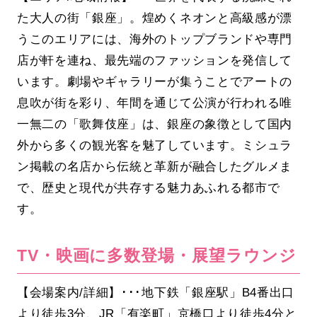
た大人の街「銀座」。煌めくネオンと高級感が漂
うこのエリアには、海外のトップブランドや専門
店が軒を連ね、最先端のファッションを発信して
います。劇場やギャラリーが集うことでアートの
息吹が街を彩り、年間を通じて公演が行われる唯
一無二の「歌舞伎座」は、銀座の象徴として国内
外から多くの観光客を魅了しています。ミシュラ
ン掲載の名店から伝統と革新が融合したグルメま
で、歴史と現代が共存する魅力あふれる都市で
す。
TV・映画に多数登場・展望ラウンジ
【会場案内/詳細】･･･地下鉄「銀座駅」B4番出口
より徒歩3分、JR「有楽町」京橋口より徒歩4分と