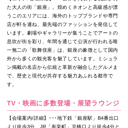
た大人の街「銀座」。煌めくネオンと高級感が漂
うこのエリアには、海外のトップブランドや専門
店が軒を連ね、最先端のファッションを発信して
います。劇場やギャラリーが集うことでアートの
息吹が街を彩り、年間を通じて公演が行われる唯
一無二の「歌舞伎座」は、銀座の象徴として国内
外から多くの観光客を魅了しています。ミシュラ
ン掲載の名店から伝統と革新が融合したグルメま
で、歴史と現代が共存する魅力あふれる都市で
す。
TV・映画に多数登場・展望ラウンジ
【会場案内/詳細】･･･地下鉄「銀座駅」B4番出口
より徒歩3分、JR「有楽町」京橋口より徒歩4分と