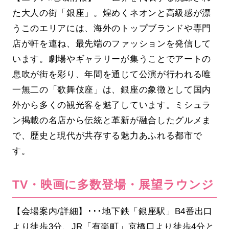
た大人の街「銀座」。煌めくネオンと高級感が漂
うこのエリアには、海外のトップブランドや専門
店が軒を連ね、最先端のファッションを発信して
います。劇場やギャラリーが集うことでアートの
息吹が街を彩り、年間を通じて公演が行われる唯
一無二の「歌舞伎座」は、銀座の象徴として国内
外から多くの観光客を魅了しています。ミシュラ
ン掲載の名店から伝統と革新が融合したグルメま
で、歴史と現代が共存する魅力あふれる都市で
す。
TV・映画に多数登場・展望ラウンジ
【会場案内/詳細】･･･地下鉄「銀座駅」B4番出口
より徒歩3分、JR「有楽町」京橋口より徒歩4分と