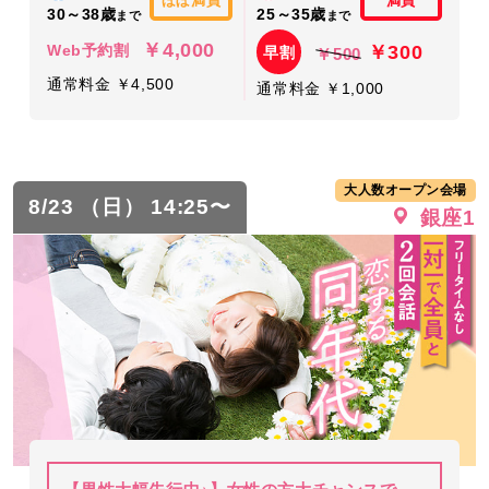
ほぼ満員
満員
30～38歳
25～35歳
まで
まで
￥4,000
￥300
Web予約割
早割
￥500
通常料金 ￥4,500
通常料金 ￥1,000
大人数オープン会場
8/23 （日） 14:25〜
銀座1