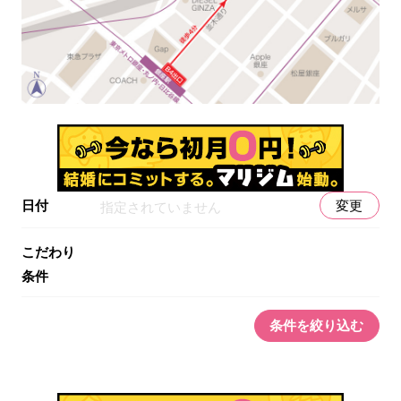
日付
変更
指定されていません
こだわり
条件
条件を絞り込む