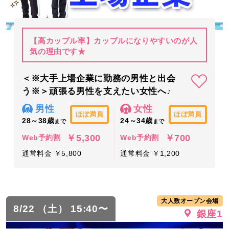
【高カップル率】カップルになりやすいのが人
気の理由です★
＜※大手上場企業に勤務の男性と出会
う※＞頑張る男性を支えたい女性へ♪
男性
女性
ほぼ満員
ほぼ満員
28～38歳
24～34歳
まで
まで
￥5,300
￥700
Web予約割
Web予約割
通常料金 ￥5,800
通常料金 ￥1,200
大人数オープン会場
8/22 （土） 15:40〜
銀座1