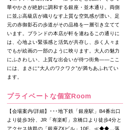
華やかさが絶妙に調和する銀座・並木通り。両側
に並ぶ高級店が織りなす上質な空気感が漂い、足
元の赤御影石の歩道がその品格を一層引き立てて
います。ブランドの本店が軒を連ねるこの通りに
は、心地よい緊張感と活気が共存し、歩く人々ま
でもが絵画の一部のように映ります。大人の魅力
にふさわしい、上質な出会いが待つ街角――ここ
には、まさに“大人のワクワク”が満ちあふれてい
ます。
プライベートな個室Room
【会場案内/詳細】･･･地下鉄「銀座駅」B4番出口
より徒歩3分、JR「有楽町」京橋口より徒歩4分と
アクセス抜群の「銀座ZXビル」10F。≪◆◆…落