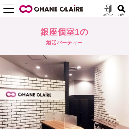
銀座個室1の
婚活パーティー