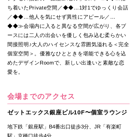
ち着いたPrivate空間／◆◆…1対1でゆっくり会話
／◆◆…他人を気にせず異性にアピール／…
◆◆≫会場内に入ると異なる空間が広がり、各ブ
ースには二人の出会いを優しく包み込む柔らかい
間接照明♪大人のハイセンスな雰囲気溢れる＜完全
個室空間＞。優雅なひとときを堪能できる心を込
めたデザインRoomで、新しい出逢いと素敵な恋
愛を。
会場までのアクセス
ゼットエックス銀座ビル10F〜個室ラウンジ
地下鉄「銀座駅」B4番出口徒歩3分、JR「有楽町
駅」京橋口徒歩4分