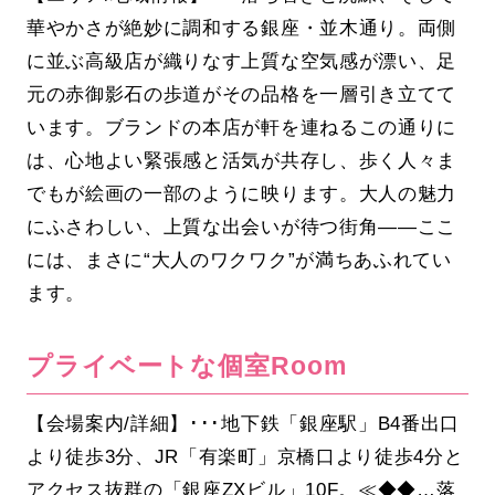
華やかさが絶妙に調和する銀座・並木通り。両側
に並ぶ高級店が織りなす上質な空気感が漂い、足
元の赤御影石の歩道がその品格を一層引き立てて
います。ブランドの本店が軒を連ねるこの通りに
は、心地よい緊張感と活気が共存し、歩く人々ま
でもが絵画の一部のように映ります。大人の魅力
にふさわしい、上質な出会いが待つ街角――ここ
には、まさに“大人のワクワク”が満ちあふれてい
ます。
プライベートな個室Room
【会場案内/詳細】･･･地下鉄「銀座駅」B4番出口
より徒歩3分、JR「有楽町」京橋口より徒歩4分と
アクセス抜群の「銀座ZXビル」10F。≪◆◆…落