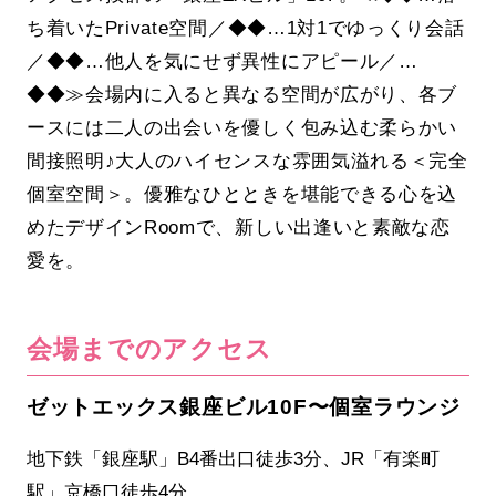
ち着いたPrivate空間／◆◆…1対1でゆっくり会話
／◆◆…他人を気にせず異性にアピール／…
◆◆≫会場内に入ると異なる空間が広がり、各ブ
ースには二人の出会いを優しく包み込む柔らかい
間接照明♪大人のハイセンスな雰囲気溢れる＜完全
個室空間＞。優雅なひとときを堪能できる心を込
めたデザインRoomで、新しい出逢いと素敵な恋
愛を。
会場までのアクセス
ゼットエックス銀座ビル10F〜個室ラウンジ
地下鉄「銀座駅」B4番出口徒歩3分、JR「有楽町
駅」京橋口徒歩4分