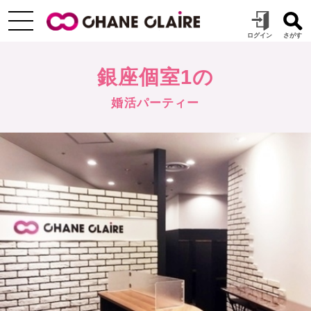
銀座個室1の
婚活パーティー