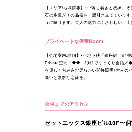
【エリア/地域情報】･･･落ち着きと洗練
石の歩道がその品格を一層引き立てています
うに映ります。大人の魅力にふさわしい、上
プライベートな個室Room
【会場案内/詳細】･･･地下鉄「銀座駅」B4
Private空間／◆◆…1対1でゆっくり
を優しく包み込む柔らかい間接照明♪大人の
逢いと素敵な恋愛を。
会場までのアクセス
ゼットエックス銀座ビル10F〜