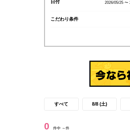
日付
2026/05/25 〜 
こだわり
条件
すべて
8/8 (土)
0
件中 ～件