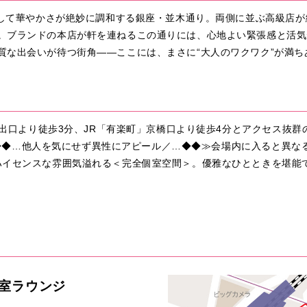
、そして華やかさが絶妙に調和する銀座・並木通り。両側に並ぶ高級店
。ブランドの本店が軒を連ねるこの通りには、心地よい緊張感と活気
質な出会いが待つ街角――ここには、まさに“大人のワクワク”が満ち
番出口より徒歩3分、JR「有楽町」京橋口より徒歩4分とアクセス抜群
会話／◆◆…他人を気にせず異性にアピール／…◆◆≫会場内に入ると異
ハイセンスな雰囲気溢れる＜完全個室空間＞。優雅なひとときを堪能で
個室ラウンジ