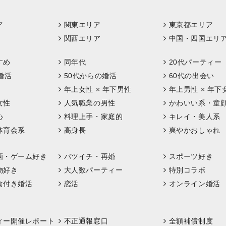
ア
関東エリア
東京都エリア
関西エリア
中国・四国エリ
すめ
同年代
20代パーティー
婚活
50代からの婚活
60代の出会い
年上女性 × 年下男性
年上男性 × 年下
女性
人気職業の男性
かわいい系・童
心
料理上手・家庭的
キレイ・美人系
体育会系
高身長
爽やかおしゃれ
画・ゲーム好き
バツイチ・再婚
スポーツ好き
物好き
大人数パーティー
特別コラボ
食付き婚活
恋活
オンライン婚活
ィー開催レポート
不正通報窓口
全額補償制度