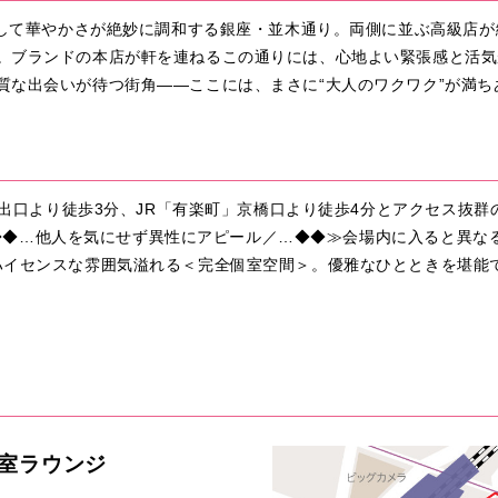
、そして華やかさが絶妙に調和する銀座・並木通り。両側に並ぶ高級店
。ブランドの本店が軒を連ねるこの通りには、心地よい緊張感と活気
質な出会いが待つ街角――ここには、まさに“大人のワクワク”が満ち
番出口より徒歩3分、JR「有楽町」京橋口より徒歩4分とアクセス抜群
会話／◆◆…他人を気にせず異性にアピール／…◆◆≫会場内に入ると異
ハイセンスな雰囲気溢れる＜完全個室空間＞。優雅なひとときを堪能で
個室ラウンジ