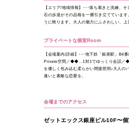
【エリア/地域情報】･･･落ち着きと洗練
石の歩道がその品格を一層引き立てています
うに映ります。大人の魅力にふさわしい、上
プライベートな個室Room
【会場案内/詳細】･･･地下鉄「銀座駅」B4
Private空間／◆◆…1対1でゆっくり
を優しく包み込む柔らかい間接照明♪大人の
逢いと素敵な恋愛を。
会場までのアクセス
ゼットエックス銀座ビル10F〜