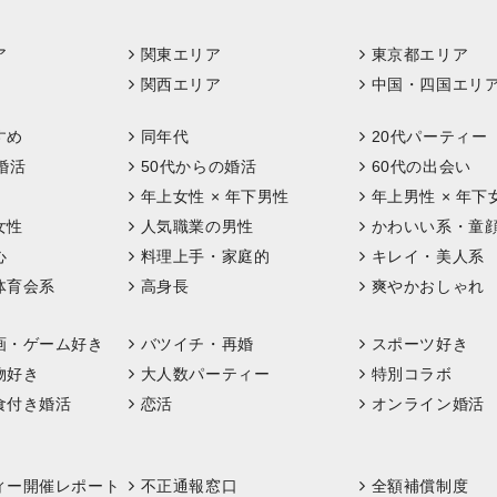
ア
関東エリア
東京都エリア
関西エリア
中国・四国エリ
すめ
同年代
20代パーティー
婚活
50代からの婚活
60代の出会い
年上女性 × 年下男性
年上男性 × 年下
女性
人気職業の男性
かわいい系・童
心
料理上手・家庭的
キレイ・美人系
体育会系
高身長
爽やかおしゃれ
画・ゲーム好き
バツイチ・再婚
スポーツ好き
物好き
大人数パーティー
特別コラボ
食付き婚活
恋活
オンライン婚活
ィー開催レポート
不正通報窓口
全額補償制度