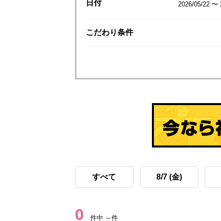
日付
2026/05/22 〜 
こだわり
条件
すべて
8/7 (金)
0
件中 ～件