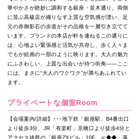
華やかさが絶妙に調和する銀座・並木通り。両側
に並ぶ高級店が織りなす上質な空気感が漂い、足
元の赤御影石の歩道がその品格を一層引き立てて
います。ブランドの本店が軒を連ねるこの通りに
は、心地よい緊張感と活気が共存し、歩く人々ま
でもが絵画の一部のように映ります。大人の魅力
にふさわしい、上質な出会いが待つ街角――ここ
には、まさに“大人のワクワク”が満ちあふれてい
ます。
プライベートな個室Room
【会場案内/詳細】･･･地下鉄「銀座駅」B4番出口
より徒歩3分、JR「有楽町」京橋口より徒歩4分と
アクセス抜群の「銀座ZXビル」10F。≪◆◆…落