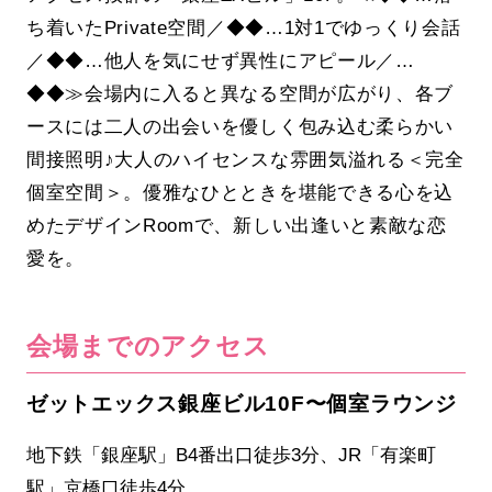
ち着いたPrivate空間／◆◆…1対1でゆっくり会話
／◆◆…他人を気にせず異性にアピール／…
◆◆≫会場内に入ると異なる空間が広がり、各ブ
ースには二人の出会いを優しく包み込む柔らかい
間接照明♪大人のハイセンスな雰囲気溢れる＜完全
個室空間＞。優雅なひとときを堪能できる心を込
めたデザインRoomで、新しい出逢いと素敵な恋
愛を。
会場までのアクセス
ゼットエックス銀座ビル10F〜個室ラウンジ
地下鉄「銀座駅」B4番出口徒歩3分、JR「有楽町
駅」京橋口徒歩4分