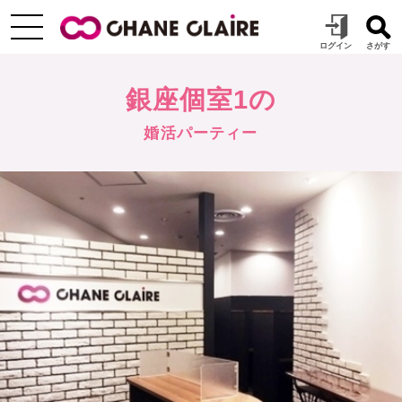
銀座個室1の
婚活パーティー