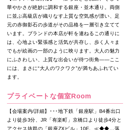
華やかさが絶妙に調和する銀座・並木通り。両側
に並ぶ高級店が織りなす上質な空気感が漂い、足
元の赤御影石の歩道がその品格を一層引き立てて
います。ブランドの本店が軒を連ねるこの通りに
は、心地よい緊張感と活気が共存し、歩く人々ま
でもが絵画の一部のように映ります。大人の魅力
にふさわしい、上質な出会いが待つ街角――ここ
には、まさに“大人のワクワク”が満ちあふれてい
ます。
プライベートな個室Room
【会場案内/詳細】･･･地下鉄「銀座駅」B4番出口
より徒歩3分、JR「有楽町」京橋口より徒歩4分と
アクセス抜群の「銀座ZXビル」10F。≪◆◆…落