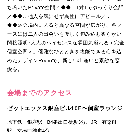
ち着いたPrivate空間／◆◆…1対1でゆっくり会話
／◆◆…他人を気にせず異性にアピール／…
◆◆≫会場内に入ると異なる空間が広がり、各ブ
ースには二人の出会いを優しく包み込む柔らかい
間接照明♪大人のハイセンスな雰囲気溢れる＜完全
個室空間＞。優雅なひとときを堪能できる心を込
めたデザインRoomで、新しい出逢いと素敵な恋
愛を。
会場までのアクセス
ゼットエックス銀座ビル10F〜個室ラウンジ
地下鉄「銀座駅」B4番出口徒歩3分、JR「有楽町
駅」京橋口徒歩4分