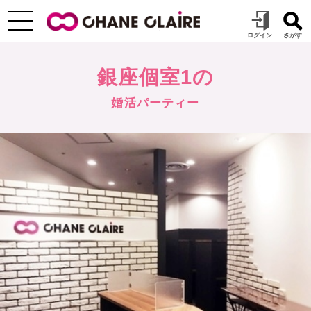
銀座個室1の
婚活パーティー