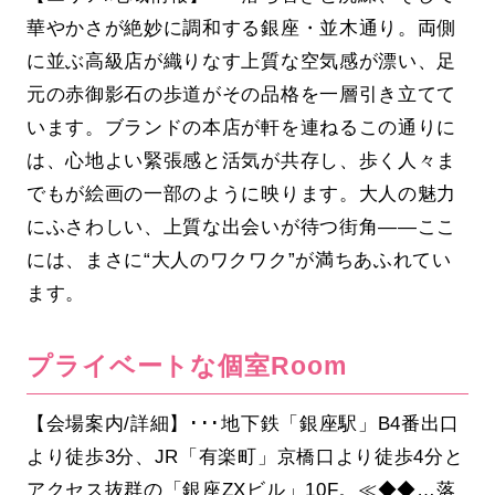
華やかさが絶妙に調和する銀座・並木通り。両側
に並ぶ高級店が織りなす上質な空気感が漂い、足
元の赤御影石の歩道がその品格を一層引き立てて
います。ブランドの本店が軒を連ねるこの通りに
は、心地よい緊張感と活気が共存し、歩く人々ま
でもが絵画の一部のように映ります。大人の魅力
にふさわしい、上質な出会いが待つ街角――ここ
には、まさに“大人のワクワク”が満ちあふれてい
ます。
プライベートな個室Room
【会場案内/詳細】･･･地下鉄「銀座駅」B4番出口
より徒歩3分、JR「有楽町」京橋口より徒歩4分と
アクセス抜群の「銀座ZXビル」10F。≪◆◆…落