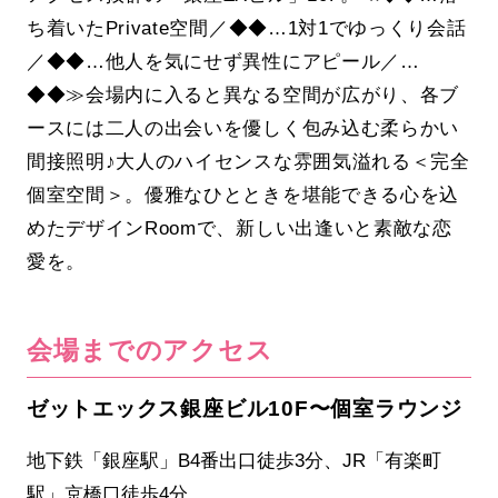
ち着いたPrivate空間／◆◆…1対1でゆっくり会話
／◆◆…他人を気にせず異性にアピール／…
◆◆≫会場内に入ると異なる空間が広がり、各ブ
ースには二人の出会いを優しく包み込む柔らかい
間接照明♪大人のハイセンスな雰囲気溢れる＜完全
個室空間＞。優雅なひとときを堪能できる心を込
めたデザインRoomで、新しい出逢いと素敵な恋
愛を。
会場までのアクセス
ゼットエックス銀座ビル10F〜個室ラウンジ
地下鉄「銀座駅」B4番出口徒歩3分、JR「有楽町
駅」京橋口徒歩4分