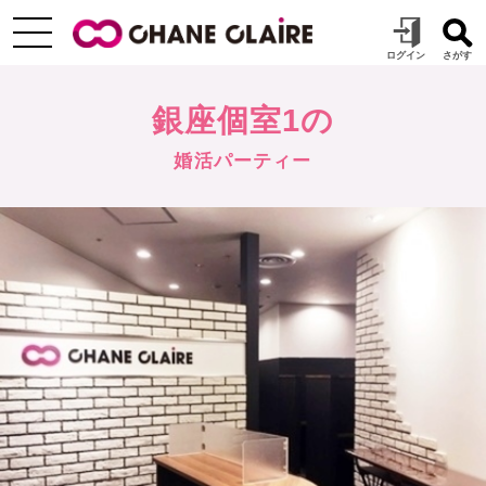
銀座個室1の
婚活パーティー