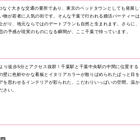
々をつなぐ大きな交通の要所であり、東京のベッドタウンとしても発展
い物が若者に人気の街です。そんな千葉で行われる婚活パーティーは
上がり、地元ならではのデートプランも自然と生まれます。さらに、
恋の予感が現実のものになる瞬間が、ここ千葉で待っています。
東口より徒歩5分とアクセス抜群！千葉駅と千葉中央駅の中間に位置す
の壁に色鮮やかな看板とイタリアカラーが散りばめられたぱっと目を
アを思わせるインテリアが彩られた、こだわりいっぱいの空間。温か
ださい。
om