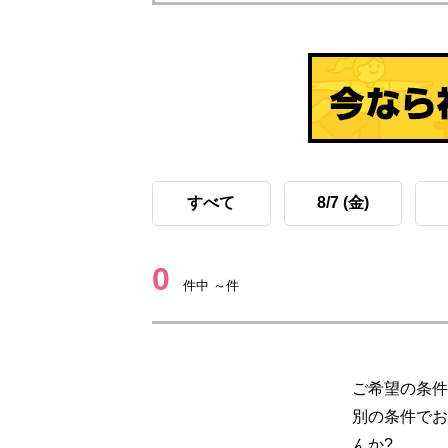
すべて
8/7 (金)
0
件中 ～件
ご希望の条件
別の条件でお
んか?