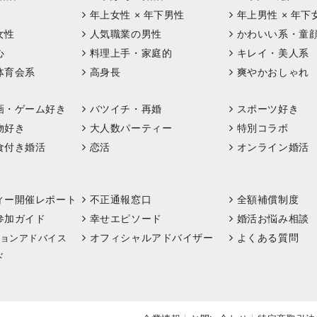
年上女性 × 年下男性
年上男性 × 年下
女性
人気職業の男性
かわいい系・童
心
料理上手・家庭的
キレイ・美人系
体育会系
高身長
爽やかおしゃれ
画・ゲーム好き
バツイチ・再婚
スポーツ好き
物好き
大人数パーティー
特別コラボ
食付き婚活
恋活
オンライン婚活
ィー開催レポート
不正通報窓口
全額補償制度
参加ガイド
幸せエピソード
婚活お悩み相談
オフィシャルアドバイザー
よくある質問
ョンアドバイス
ド