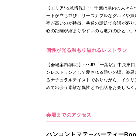
【エリア/地域情報】･･･千葉は県内の人
ートが立ち並び、リーズナブルなグルメや買
率が高いのが特徴。共通の話題で会話が盛り
心の距離が縮まりやすいのも魅力のひとつ。
個性が光る温もり溢れるレストラン
【会場案内/詳細】･･･JR「千葉駅」中央
ンレストランとして愛される憩いの場。漆黒
るナチュラルテイストでありながら、イタリ
めて出会う素敵な異性との会話をお楽しみく
会場までのアクセス
パンコントマテ～パーティーRo