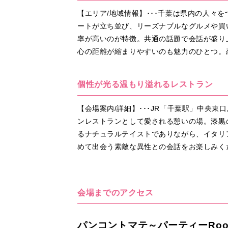
【エリア/地域情報】･･･千葉は県内の人
ートが立ち並び、リーズナブルなグルメや買
率が高いのが特徴。共通の話題で会話が盛り
心の距離が縮まりやすいのも魅力のひとつ。
個性が光る温もり溢れるレストラン
【会場案内/詳細】･･･JR「千葉駅」中央
ンレストランとして愛される憩いの場。漆黒
るナチュラルテイストでありながら、イタリ
めて出会う素敵な異性との会話をお楽しみく
会場までのアクセス
パンコントマテ～パーティーRo