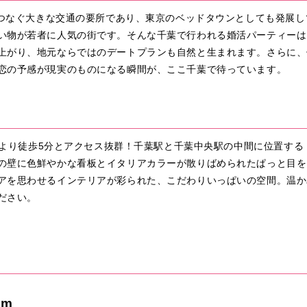
々をつなぐ大きな交通の要所であり、東京のベッドタウンとしても発展
い物が若者に人気の街です。そんな千葉で行われる婚活パーティーは
上がり、地元ならではのデートプランも自然と生まれます。さらに、
恋の予感が現実のものになる瞬間が、ここ千葉で待っています。
東口より徒歩5分とアクセス抜群！千葉駅と千葉中央駅の中間に位置す
の壁に色鮮やかな看板とイタリアカラーが散りばめられたぱっと目を
アを思わせるインテリアが彩られた、こだわりいっぱいの空間。温か
ださい。
om