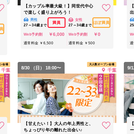
【カップル率最大級！】同世代中心
で楽しく盛り上がろう！
出
男性
女性
満員
ほぼ満員
27～34歳
27～34歳
2
まで
まで
員
￥6,000
￥0
Web予約割
Web予約割
W
通常料金 ￥6,500
通常料金 ￥500
通
ン会場
大人数オープン会場
8/30 （日） 18:00〜
9/
千葉
千葉
【甘えたい！】大人の年上男性と、
ちょっぴり年の離れた出会い♪