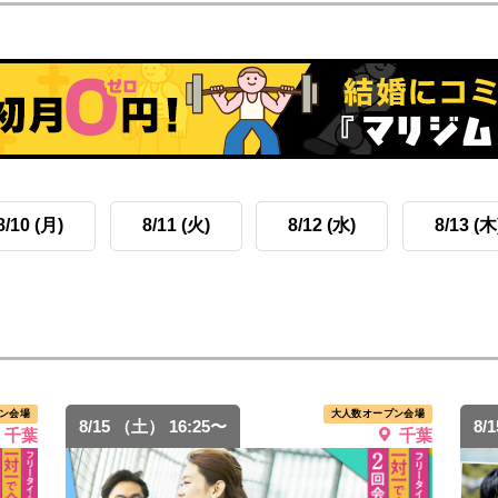
8/10 (月)
8/11 (火)
8/12 (水)
8/13 (木
ン会場
大人数オープン会場
8/15 （土） 16:25〜
8/
千葉
千葉