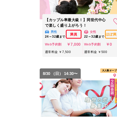
【カップル率最大級！】同世代中心
で楽しく盛り上がろう！
男性
女性
満員
ほぼ満
24～32歳
22～32歳
まで
まで
￥7,000
￥0
Web予約割
Web予約割
通常料金 ￥7,500
通常料金 ￥500
大人数オープ
8/30 （日） 14:30〜