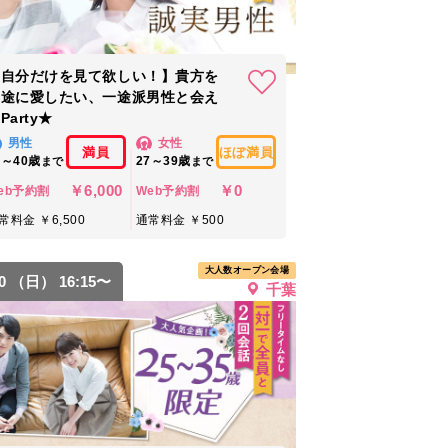
【自分だけを見て欲しい！】貴方を
一途に愛したい、一途派男性と会え
Party★
男性
女性
満員
ほぼ満員
0～40歳
27～39歳
まで
まで
￥6,000
￥0
eb予約割
Web予約割
常料金 ￥6,500
通常料金 ￥500
大人数オープン会場
30 （日） 16:15〜
千葉