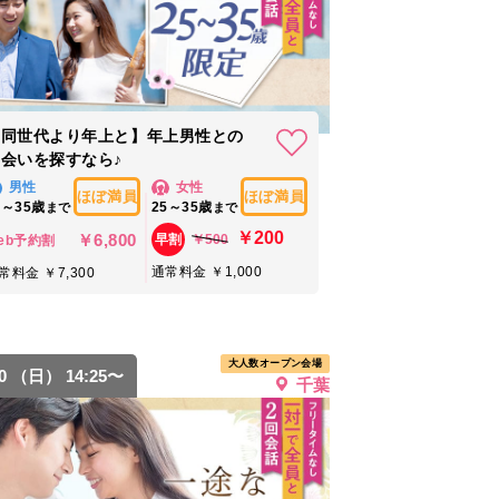
【同世代より年上と】年上男性との
会いを探すなら♪
男性
女性
ほぼ満員
ほぼ満員
5～35歳
25～35歳
まで
まで
￥200
￥6,800
￥500
早割
eb予約割
通常料金 ￥1,000
常料金 ￥7,300
大人数オープン会場
30 （日） 14:25〜
千葉