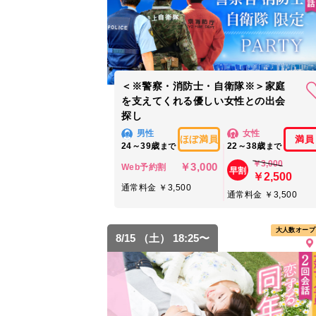
＜※警察・消防士・自衛隊※＞家庭
を支えてくれる優しい女性との出会
探し
男性
女性
ほぼ満員
満員
24～39歳
22～38歳
まで
まで
￥3,000
￥3,000
Web予約割
早割
￥2,500
通常料金 ￥3,500
通常料金 ￥3,500
大人数オープ
8/15 （土） 18:25〜