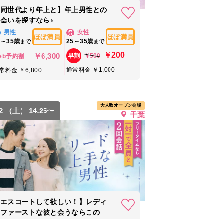
【同世代より年上と】年上男性との
会いを探すなら♪
男性
女性
ほぼ満員
ほぼ満員
5～35歳
25～35歳
まで
まで
￥200
￥6,300
￥500
早割
eb予約割
通常料金 ￥1,000
常料金 ￥6,800
大人数オープン会場
12 （土） 14:25〜
千葉
【エスコートして欲しい！】レディ
ーファーストな彼と会うならこの