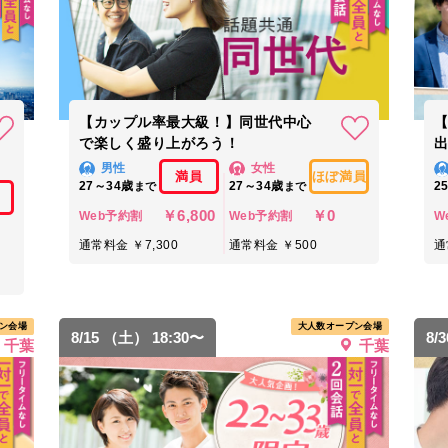
【カップル率最大級！】同世代中心
で楽しく盛り上がろう！
出
男性
女性
満員
ほぼ満員
27～34歳
27～34歳
2
まで
まで
￥6,800
￥0
Web予約割
Web予約割
W
通常料金 ￥7,300
通常料金 ￥500
通
ン会場
大人数オープン会場
8/15 （土） 18:30〜
8/
千葉
千葉