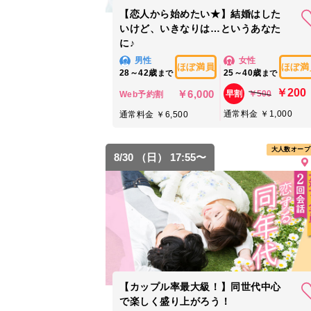
【恋人から始めたい★】結婚はした
いけど、いきなりは…というあなた
に♪
男性
女性
ほぼ満員
ほぼ満
28～42歳
25～40歳
まで
まで
￥200
￥6,000
￥500
早割
Web予約割
通常料金 ￥1,000
通常料金 ￥6,500
大人数オープ
8/30 （日） 17:55〜
【カップル率最大級！】同世代中心
で楽しく盛り上がろう！