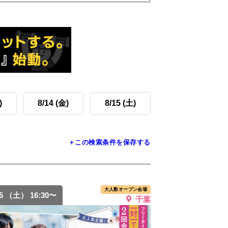
)
8/14 (金)
8/15 (土)
＋この検索条件を保存する
大人数オープン会場
15 （土） 16:30〜
千葉