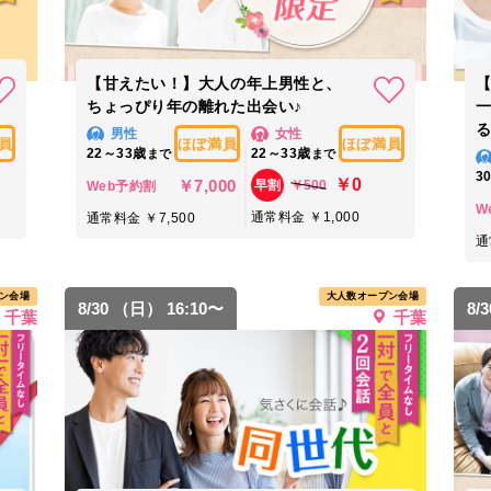
【甘えたい！】大人の年上男性と、
ちょっぴり年の離れた出会い♪
る
男性
女性
員
ほぼ満員
ほぼ満員
22～33歳
22～33歳
まで
まで
3
￥0
￥7,000
￥500
早割
Web予約割
W
通常料金 ￥1,000
通常料金 ￥7,500
通
ン会場
大人数オープン会場
8/30 （日） 16:10〜
8/
千葉
千葉