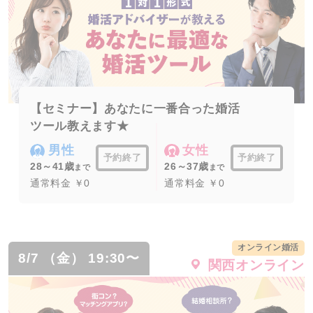
【セミナー】あなたに一番合った婚活
ツール教えます★
男性
女性
予約終了
予約終了
28～41歳
26～37歳
まで
まで
通常料金 ￥0
通常料金 ￥0
オンライン婚活
8/7 （金） 19:30〜
関西オンライン