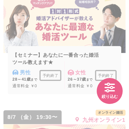
【セミナー】あなたに一番合った婚活
ツール教えます★
男性
女性
予約終了
予約終了
28～41歳
26～37歳
まで
まで
通常料金 ￥0
通常料金 ￥0
絞り込む
オンライン婚活
8/7 （金） 19:30〜
九州オンライン1