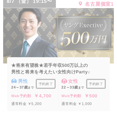
8/7 （金） 19:15〜
名古屋個室1
★将来有望株★若手年収500万以上の
男性と将来を考えたい女性向けParty♪
男性
女性
予約終了
予約終了
24～37歳
22～33歳
まで
まで
￥4,700
￥500
Web予約割
Web予約割
通常料金 ￥5,200
通常料金 ￥1,000