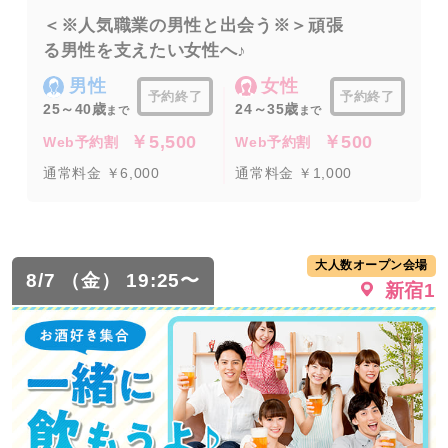
＜※人気職業の男性と出会う※＞頑張
る男性を支えたい女性へ♪
男性
女性
予約終了
予約終了
25～40歳
24～35歳
まで
まで
￥5,500
￥500
Web予約割
Web予約割
通常料金 ￥6,000
通常料金 ￥1,000
大人数オープン会場
8/7 （金） 19:25〜
新宿1