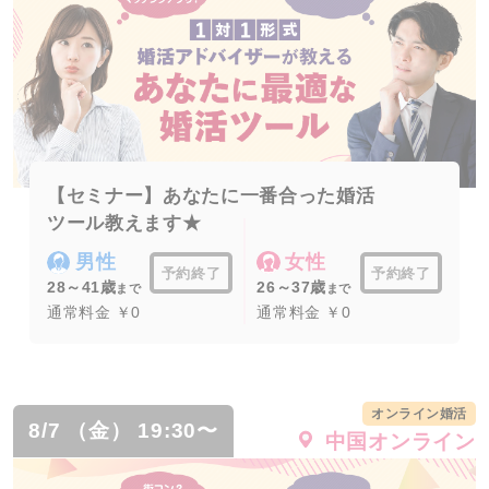
【セミナー】あなたに一番合った婚活
ツール教えます★
男性
女性
予約終了
予約終了
28～41歳
26～37歳
まで
まで
通常料金 ￥0
通常料金 ￥0
オンライン婚活
8/7 （金） 19:30〜
中国オンライン