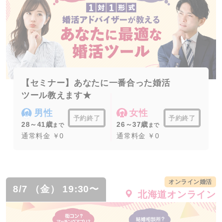
【セミナー】あなたに一番合った婚活
ツール教えます★
男性
女性
予約終了
予約終了
28～41歳
26～37歳
まで
まで
通常料金 ￥0
通常料金 ￥0
オンライン婚活
8/7 （金） 19:30〜
北海道オンライン