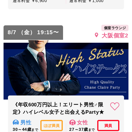
通常料金 ￥6,900
通常料金 ￥1,000
個室ラウンジ
8/7 （金） 19:15〜
大阪個室2
《年収600万円以上！エリート男性♂限
定》ハイレベル女子と出会えるParty★
男性
女性
ほぼ満員
満員
30～44歳
27～37歳
まで
まで