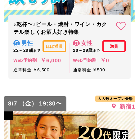
♪乾杯〜♪ビール・焼酎・ワイン・カク
テル楽しくお酒大好き特集
男性
女性
ほぼ満員
満員
22～29歳
20～29歳
まで
まで
￥6,000
￥0
Web予約割
Web予約割
通常料金 ￥6,500
通常料金 ￥500
大人数オープン会場
8/7 （金） 19:30〜
新宿1