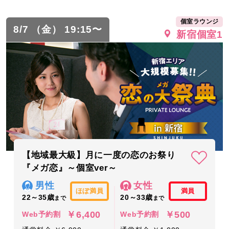
個室ラウンジ
8/7 （金） 19:15〜
新宿個室1
【地域最大級】月に一度の恋のお祭り
『メガ恋』～個室ver～
男性
女性
ほぼ満員
満員
22～35歳
20～33歳
まで
まで
￥6,400
￥500
Web予約割
Web予約割