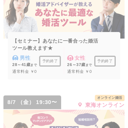
【セミナー】あなたに一番合った婚活
ツール教えます★
男性
女性
予約終了
予約終了
28～41歳
26～37歳
まで
まで
通常料金 ￥0
通常料金 ￥0
オンライン婚活
8/7 （金） 19:30〜
東海オンライン