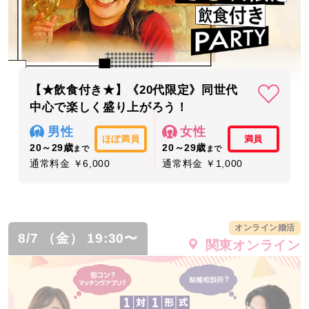
【★飲食付き★】《20代限定》同世代
中心で楽しく盛り上がろう！
男性
女性
ほぼ満員
満員
20～29歳
20～29歳
まで
まで
通常料金 ￥6,000
通常料金 ￥1,000
オンライン婚活
8/7 （金） 19:30〜
関東オンライン