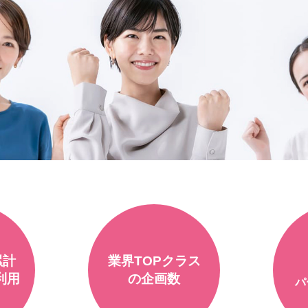
累計
業界TOP
クラス
利用
の
企画数
パ