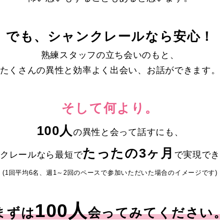
でも、シャンクレールなら安心！
熟練スタッフの立ち会いのもと、
たくさんの異性と効率よく出会い、お話ができます
そして何より。
100人
の異性と会って話すにも、
たったの3ヶ月
クレールなら最短で
で実現で
(1回平均6名、週1～2回のペースで
参加いただいた場合のイメージです)
100人
まずは
会ってみてください