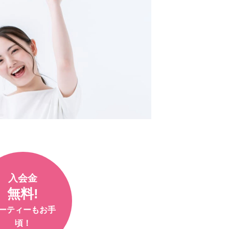
入会金
無料!
ーティーも
お手
頃！