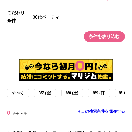
こだわり
30代パーティー
条件
条件を絞り込む
すべて
8/7 (金)
8/8 (土)
8/9 (日)
8/10 (月
＋この検索条件を保存する
0
件中 ～件