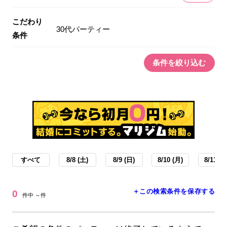
こだわり
30代パーティー
条件
条件を絞り込む
すべて
8/8 (土)
8/9 (日)
8/10 (月)
8/11 (火
＋この検索条件を保存する
0
件中 ～件