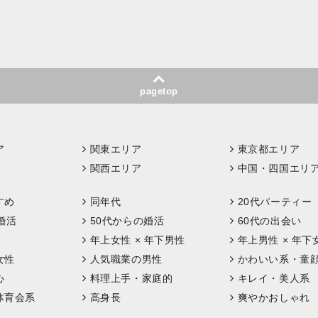
pagetop
ア
関東エリア
東京都エリア
関西エリア
中国・四国エリ
すめ
同年代
20代パーティー
婚活
50代からの婚活
60代の出会い
年上女性 × 年下男性
年上男性 × 年下
女性
人気職業の男性
かわいい系・童
心
料理上手・家庭的
キレイ・美人系
体育会系
高身長
爽やかおしゃれ