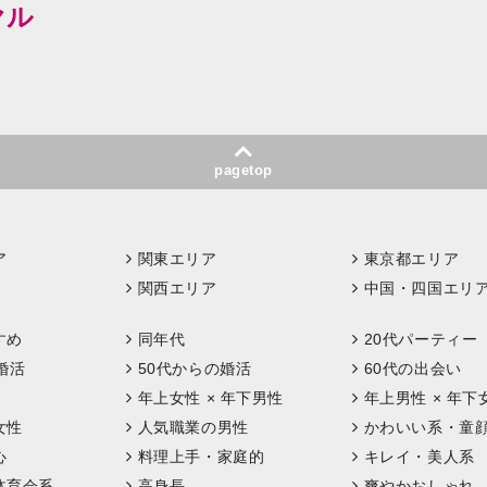
ヤル
pagetop
ア
関東エリア
東京都エリア
関西エリア
中国・四国エリ
すめ
同年代
20代パーティー
婚活
50代からの婚活
60代の出会い
年上女性 × 年下男性
年上男性 × 年下
女性
人気職業の男性
かわいい系・童
心
料理上手・家庭的
キレイ・美人系
体育会系
高身長
爽やかおしゃれ