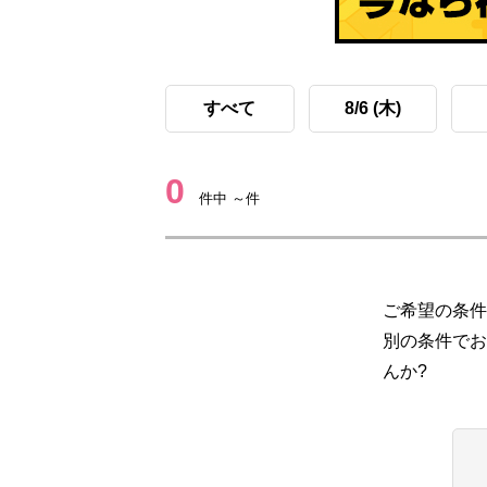
すべて
8/6 (木)
0
件中 ～件
ご希望の条件
別の条件でお
んか?