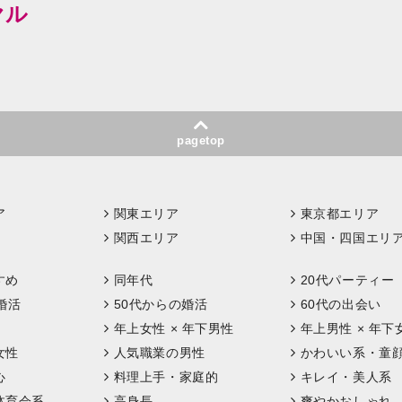
ヤル
pagetop
ア
関東エリア
東京都エリア
関西エリア
中国・四国エリ
すめ
同年代
20代パーティー
婚活
50代からの婚活
60代の出会い
年上女性 × 年下男性
年上男性 × 年下
女性
人気職業の男性
かわいい系・童
心
料理上手・家庭的
キレイ・美人系
体育会系
高身長
爽やかおしゃれ