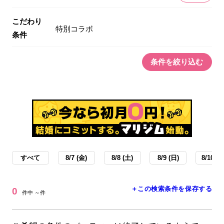
こだわり
特別コラボ
条件
条件を絞り込む
すべて
8/7 (金)
8/8 (土)
8/9 (日)
8/10 (月
＋この検索条件を保存する
0
件中 ～件