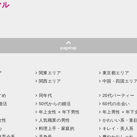
ヤル
pagetop
ア
関東エリア
東京都エリア
関西エリア
中国・四国エリ
すめ
同年代
20代パーティー
婚活
50代からの婚活
60代の出会い
年上女性 × 年下男性
年上男性 × 年下
女性
人気職業の男性
かわいい系・童
心
料理上手・家庭的
キレイ・美人系
体育会系
高身長
爽やかおしゃれ