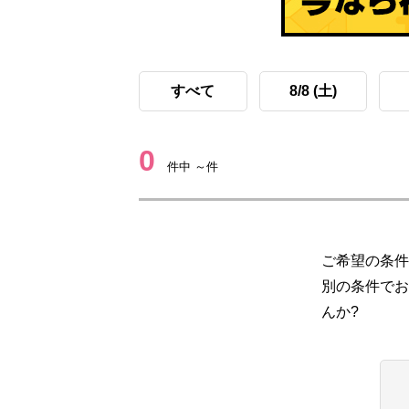
すべて
8/8 (土)
0
件中 ～件
ご希望の条件
別の条件でお
んか?