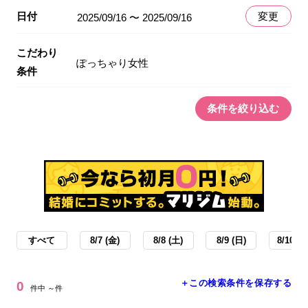
日付
変更
2025/09/16 〜 2025/09/16
こだわり
ぽっちゃり女性
条件
条件を絞り込む
すべて
8/7 (金)
8/8 (土)
8/9 (日)
8/10 (月
＋この検索条件を保存する
0
件中 ～件