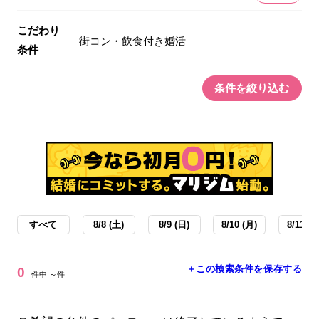
こだわり
街コン・飲食付き婚活
条件
条件を絞り込む
すべて
8/8 (土)
8/9 (日)
8/10 (月)
8/11 (火
＋この検索条件を保存する
0
件中 ～件