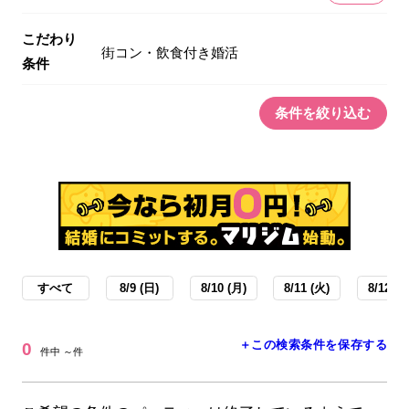
こだわり
街コン・飲食付き婚活
条件
条件を絞り込む
すべて
8/9 (日)
8/10 (月)
8/11 (火)
8/12 (水
＋この検索条件を保存する
0
件中 ～件