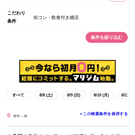
こだわり
街コン・飲食付き婚活
条件
条件を絞り込む
すべて
8/8 (土)
8/9 (日)
8/10 (月)
8/11 (火
＋この検索条件を保存する
0
件中 ～件