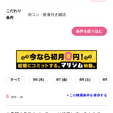
こだわり
街コン・飲食付き婚活
条件
条件を絞り込む
すべて
8/6 (木)
8/7 (金)
8/8 (土)
8/9 (日
＋この検索条件を保存する
0
件中 ～件