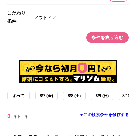
こだわり
アウトドア
条件
条件を絞り込む
すべて
8/7 (金)
8/8 (土)
8/9 (日)
8/10 (月
＋この検索条件を保存する
0
件中 ～件