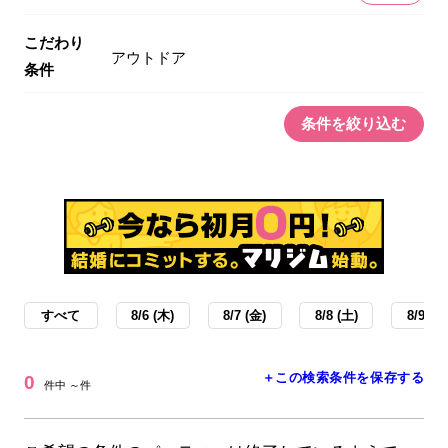
こだわり
アウトドア
条件
条件を絞り込む
すべて
8/6 (木)
8/7 (金)
8/8 (土)
8/9 (日
＋この検索条件を保存する
0
件中 ～件