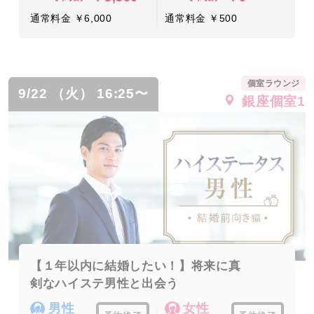
通常料金 ￥6,000
通常料金 ￥500
個室ラウンジ
9/22 （火） 16:25〜
銀座個室1
【１年以内に結婚したい！】将来に真
剣なハイステ男性と出会う
男性
女性