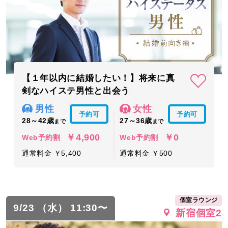
【１年以内に結婚したい！】将来に真
剣なハイステ男性と出会う
男性
女性
予約可
予約可
28～42歳
27～36歳
まで
まで
￥4,900
￥0
Web予約割
Web予約割
通常料金 ￥5,400
通常料金 ￥500
個室ラウンジ
9/23 （水） 11:30〜
新宿個室2