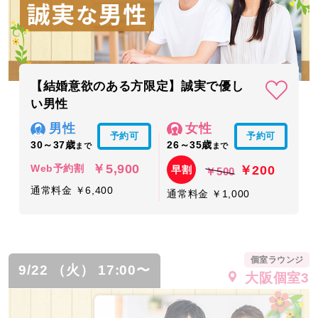
【結婚意欲のある方限定】誠実で優し
い男性
男性
女性
予約可
予約可
30～37歳
26～35歳
まで
まで
￥5,900
￥200
Web予約割
早割
￥500
通常料金 ￥6,400
通常料金 ￥1,000
個室ラウンジ
9/22 （火） 17:00〜
大阪個室3