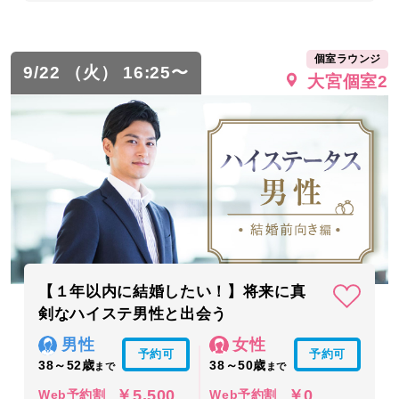
個室ラウンジ
9/22 （火） 16:25〜
大宮個室2
【１年以内に結婚したい！】将来に真
剣なハイステ男性と出会う
男性
女性
予約可
予約可
38～52歳
38～50歳
まで
まで
￥5,500
￥0
Web予約割
Web予約割