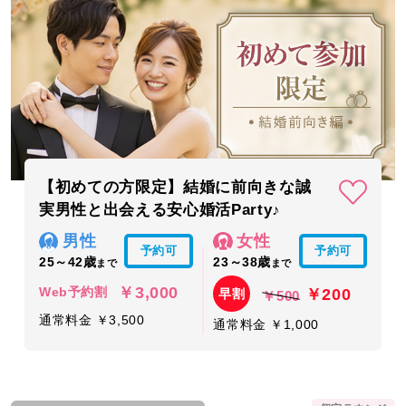
【初めての方限定】結婚に前向きな誠
実男性と出会える安心婚活Party♪
男性
女性
予約可
予約可
25～42歳
23～38歳
まで
まで
￥3,000
￥200
Web予約割
早割
￥500
通常料金 ￥3,500
通常料金 ￥1,000