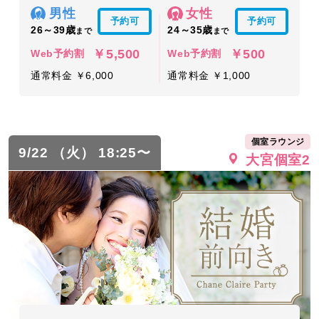
男性
女性
予約可
予約可
26～39歳
24～35歳
まで
まで
￥5,500
￥500
Web予約割
Web予約割
通常料金 ￥6,000
通常料金 ￥1,000
個室ラウンジ
9/22 （火） 18:25〜
大宮個室2