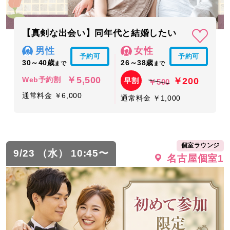
【真剣な出会い】同年代と結婚したい
男性
女性
予約可
予約可
30～40歳
26～38歳
まで
まで
￥5,500
￥200
Web予約割
早割
￥500
通常料金 ￥6,000
通常料金 ￥1,000
個室ラウンジ
9/23 （水） 10:45〜
名古屋個室1