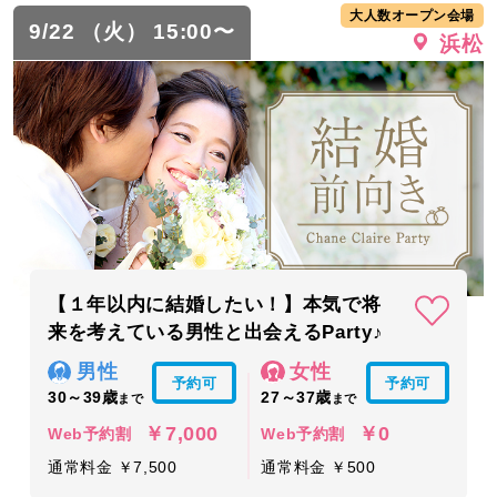
大人数オープン会場
9/22 （火） 15:00〜
浜松
【１年以内に結婚したい！】本気で将
来を考えている男性と出会えるParty♪
男性
女性
予約可
予約可
30～39歳
27～37歳
まで
まで
￥7,000
￥0
Web予約割
Web予約割
通常料金 ￥7,500
通常料金 ￥500