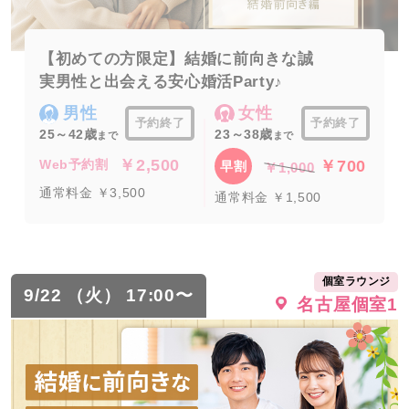
【初めての方限定】結婚に前向きな誠
実男性と出会える安心婚活Party♪
男性
女性
予約終了
予約終了
25～42歳
23～38歳
まで
まで
￥2,500
￥700
Web予約割
早割
￥1,000
通常料金 ￥3,500
通常料金 ￥1,500
個室ラウンジ
9/22 （火） 17:00〜
名古屋個室1