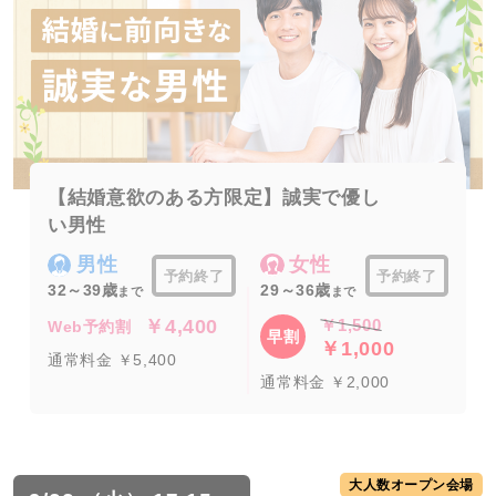
【結婚意欲のある方限定】誠実で優し
い男性
男性
女性
予約終了
予約終了
32～39歳
29～36歳
まで
まで
￥4,400
￥1,500
Web予約割
早割
￥1,000
通常料金 ￥5,400
通常料金 ￥2,000
大人数オープン会場