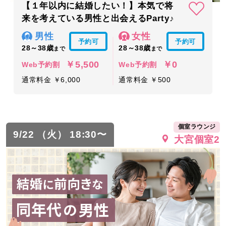
【１年以内に結婚したい！】本気で将
来を考えている男性と出会えるParty♪
男性
女性
予約可
予約可
28～38歳
28～38歳
まで
まで
￥5,500
￥0
Web予約割
Web予約割
通常料金 ￥6,000
通常料金 ￥500
個室ラウンジ
9/22 （火） 18:30〜
大宮個室2