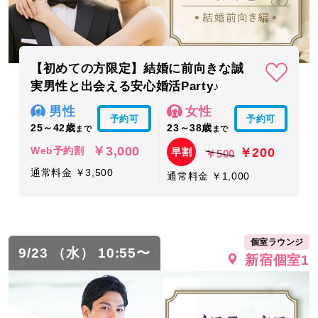
【初めての方限定】結婚に前向きな誠
実男性と出会える安心婚活Party♪
男性
女性
予約可
予約可
25～42歳
23～38歳
まで
まで
￥3,000
￥200
Web予約割
早割
￥500
通常料金 ￥3,500
通常料金 ￥1,000
個室ラウンジ
9/23 （水） 10:55〜
新宿個室1