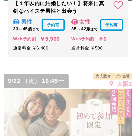
【１年以内に結婚したい！】将来に真
剣なハイステ男性と出会う
男性
女性
予約可
予約可
33～45歳
35～42歳
まで
まで
￥5,900
￥0
Web予約割
Web予約割
通常料金 ￥6,400
通常料金 ￥500
大人数オープン会場
9/22 （火） 16:45〜
大阪2