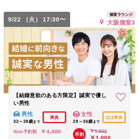
個室ラウンジ
9/22 （火） 17:30〜
大阪個室3
【結婚意欲のある方限定】誠実で優し
い男性
男性
女性
満員
ほぼ満員
32～39歳
29～36歳
まで
まで
￥4,400
￥1,500
Web予約割
早割
￥1,000