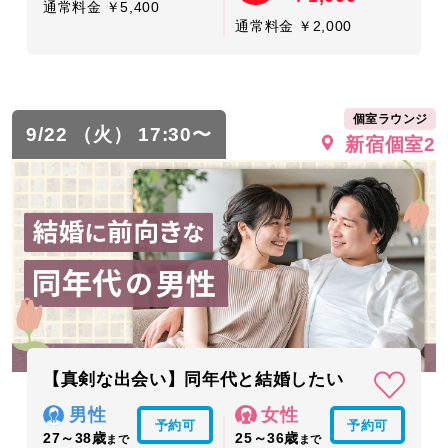
通常料金 ￥5,400
通常料金 ￥2,000
個室ラウンジ
9/22 （火） 17:30〜
新宿個室2
【真剣な出会い】同年代と結婚したい
男性
女性
予約可
予約可
27～38歳
25～36歳
まで
まで