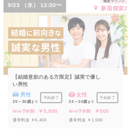
個室ラウンジ
9/23 （水） 12:30〜
新宿個室2
【結婚意欲のある方限定】誠実で優し
い男性
男性
女性
予約終了
予約終了
26～36歳
24～34歳
まで
まで
￥5,900
￥500
Web予約割
Web予約割
通常料金 ￥6,400
通常料金 ￥1,000