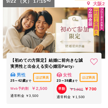
9/22 （火） 17:15〜
大阪2
【初めての方限定】結婚に前向きな誠
実男性と出会える安心婚活Party♪
男性
女性
ほぼ満員
ほぼ満員
25～42歳
23～38歳
まで
まで
￥2,500
￥700
Web予約割
早割
￥1,000
通常料金 ￥3,500
通常料金 ￥1,500