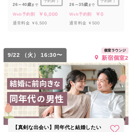
予約終了
予約終了
26～40歳
26～35歳
まで
まで
￥6,000
￥0
Web予約割
Web予約割
通常料金 ￥6,500
通常料金 ￥500
個室ラウンジ
9/22 （火） 16:30〜
新宿個室2
【真剣な出会い】同年代と結婚したい