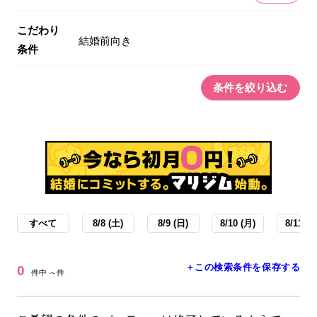
こだわり
結婚前向き
条件
条件を絞り込む
すべて
8/8 (土)
8/9 (日)
8/10 (月)
8/11 (火
＋この検索条件を保存する
0
件中 ～件