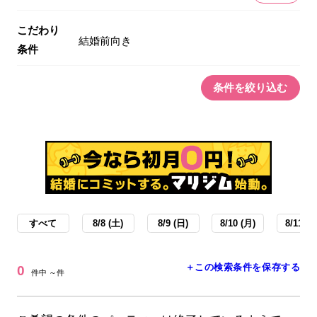
こだわり
結婚前向き
条件
条件を絞り込む
すべて
8/8 (土)
8/9 (日)
8/10 (月)
8/11 (火
＋この検索条件を保存する
0
件中 ～件