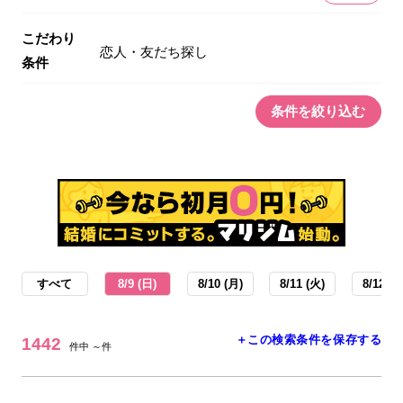
こだわり
恋人・友だち探し
条件
条件を絞り込む
すべて
8/9 (日)
8/10 (月)
8/11 (火)
8/12 (水
＋この検索条件を保存する
1442
件中 ～件