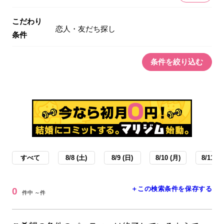
こだわり
恋人・友だち探し
条件
条件を絞り込む
すべて
8/8 (土)
8/9 (日)
8/10 (月)
8/11 (火
＋この検索条件を保存する
0
件中 ～件