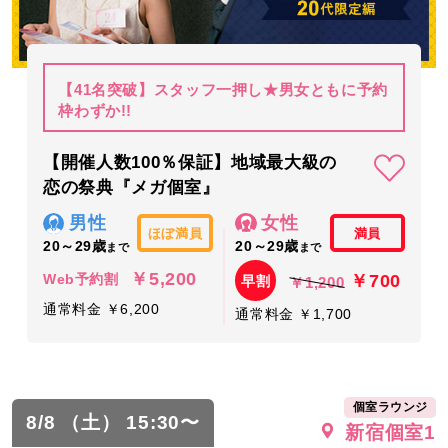
【41名突破】スタッフ一押し★男女ともに予約
枠わずか!!
【開催人数100％保証】地域最大級の
恋の祭典『メガ個室』
男性
女性
ほぼ満員
満員
20～29歳
20～29歳
まで
まで
￥5,200
￥700
Web予約割
早割
￥1,200
通常料金 ￥6,200
通常料金 ￥1,700
個室ラウンジ
8/8 （土） 15:30〜
新宿個室1