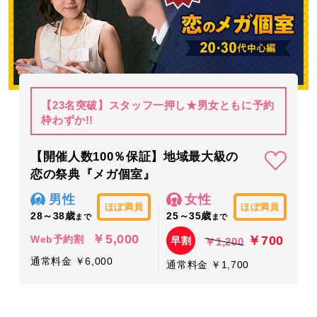
【23名突破】スタッフ一押し★男女ともに予約
枠わずか!!
【開催人数100％保証】地域最大級の
恋の祭典『メガ個室』
男性
女性
ほぼ満員
ほぼ満員
28～38歳
25～35歳
まで
まで
￥5,000
￥700
Web予約割
早割
￥1,200
通常料金 ￥6,000
通常料金 ￥1,700