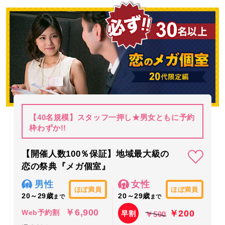
【40名規模】スタッフ一押し★男女ともに予約
枠わずか!!
【開催人数100％保証】地域最大級の
恋の祭典『メガ個室』
男性
女性
ほぼ満員
ほぼ満員
20～29歳
20～29歳
まで
まで
￥6,900
￥200
Web予約割
早割
￥500