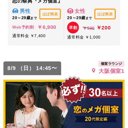
恋の祭典『メガ個室』
男性
女性
ほぼ満員
ほぼ満員
20～29歳
20～29歳
まで
まで
￥6,900
￥200
Web予約割
早割
￥500
通常料金 ￥7,400
通常料金 ￥1,000
個室ラウンジ
8/9 （日） 14:45〜
大阪個室1