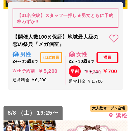
【31名突破】スタッフ一押し★男女ともに予約
枠わずか!!
【開催人数100％保証】地域最大級の
恋の祭典『メガ個室』
男性
女性
ほぼ満員
満員
24～35歳
22～33歳
まで
まで
￥5,200
￥700
Web予約割
早割
￥1,200
通常料金 ￥6,200
通常料金 ￥1,700
大人数オープン会場
8/8 （土） 19:25〜
浜松