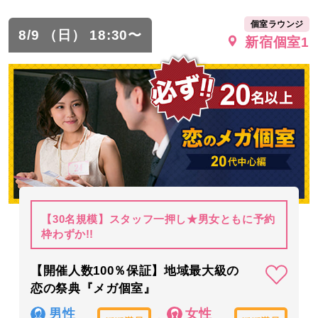
個室ラウンジ
8/9 （日） 18:30〜
新宿個室1
【30名規模】スタッフ一押し★男女ともに予約
枠わずか!!
【開催人数100％保証】地域最大級の
恋の祭典『メガ個室』
男性
女性