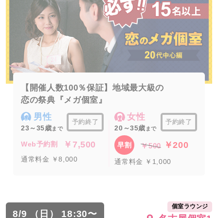
【開催人数100％保証】地域最大級の
恋の祭典『メガ個室』
男性
女性
予約終了
予約終了
23～35歳
20～35歳
まで
まで
￥7,500
￥200
Web予約割
早割
￥500
通常料金 ￥8,000
通常料金 ￥1,000
個室ラウンジ
8/9 （日） 18:30〜