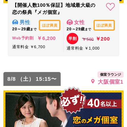
【開催人数100％保証】地域最大級の
恋の祭典『メガ個室』
男性
女性
ほぼ満員
ほぼ満員
20～29歳
20～29歳
まで
まで
￥6,200
￥200
Web予約割
早割
￥500
通常料金 ￥6,700
通常料金 ￥1,000
個室ラウンジ
8/8 （土） 15:15〜
大阪個室1