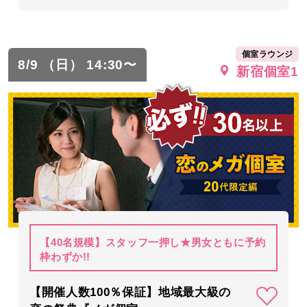
個室ラウンジ
8/9 （日） 14:30〜
新宿個室1
【40名規模】スタッフ一押し★男女ともに予約
枠わずか!!
【開催人数100％保証】地域最大級の