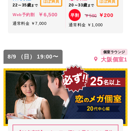
ほぼ満員
ほぼ満員
22～35歳
20～33歳
まで
まで
￥6,500
￥200
Web予約割
早割
￥500
通常料金 ￥7,000
通常料金 ￥1,000
個室ラウンジ
8/9 （日） 19:00〜
大阪個室1