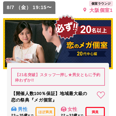
個室ラウンジ
8/7 （金） 19:15〜
大阪個室1
【21名突破】スタッフ一押し★男女ともに予約
枠わずか!!
【開催人数100％保証】地域最大級の
恋の祭典『メガ個室』
男性
女性
ほぼ満員
満員
23～35歳
22～33歳
まで
まで