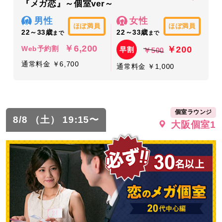
『メガ恋』～個室ver～
男性
女性
ほぼ満員
ほぼ満員
22～33歳
22～33歳
まで
まで
￥6,200
￥200
Web予約割
早割
￥500
通常料金 ￥6,700
通常料金 ￥1,000
個室ラウンジ
8/8 （土） 19:15〜
大阪個室1