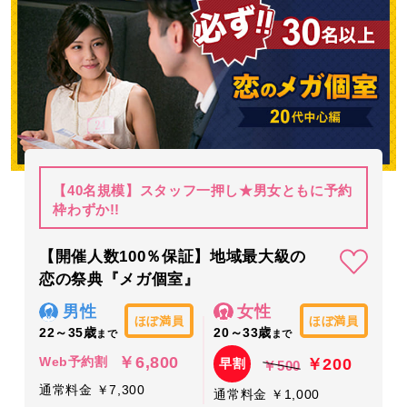
【40名規模】スタッフ一押し★男女ともに予約
枠わずか!!
【開催人数100％保証】地域最大級の
恋の祭典『メガ個室』
男性
女性
ほぼ満員
ほぼ満員
22～35歳
20～33歳
まで
まで
￥6,800
￥200
Web予約割
早割
￥500
通常料金 ￥7,300
通常料金 ￥1,000