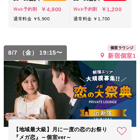
￥4,900
￥1,200
Web予約割
Web予約割
通常料金 ￥5,900
通常料金 ￥1,700
個室ラウンジ
8/7 （金） 19:15〜
新宿個室1
【地域最大級】月に一度の恋のお祭り
『メガ恋』～個室ver～