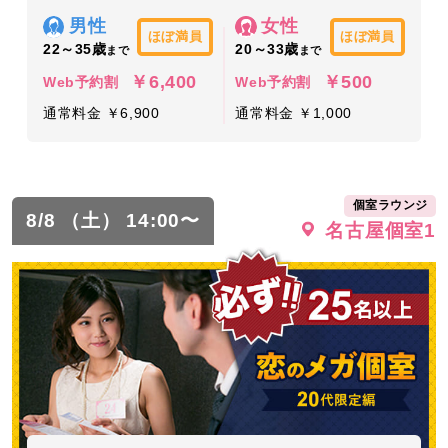
男性
女性
ほぼ満員
ほぼ満員
22～35歳
20～33歳
まで
まで
￥6,400
￥500
Web予約割
Web予約割
通常料金 ￥6,900
通常料金 ￥1,000
個室ラウンジ
8/8 （土） 14:00〜
名古屋個室1