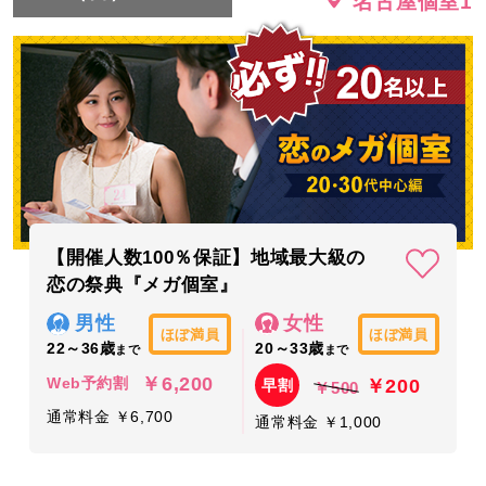
名古屋個室1
【開催人数100％保証】地域最大級の
恋の祭典『メガ個室』
男性
女性
ほぼ満員
ほぼ満員
22～36歳
20～33歳
まで
まで
￥6,200
￥200
Web予約割
早割
￥500
通常料金 ￥6,700
通常料金 ￥1,000