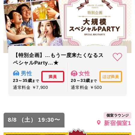
【特別企画】…もう一度来たくなるス
ペシャルParty…★
男性
女性
満員
ほぼ満員
23～35歳
20～33歳
まで
まで
通常料金 ￥7,900
通常料金 ￥500
個室ラウンジ
8/8 （土） 19:30〜
新宿個室1