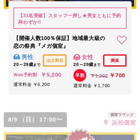
【31名突破】スタッフ一押し★男女ともに予約
枠わずか!!
【開催人数100％保証】地域最大級の
恋の祭典『メガ個室』
男性
女性
ほぼ満員
満員
20～29歳
20～29歳
まで
まで
￥5,200
￥700
Web予約割
早割
￥1,200
通常料金 ￥6,200
通常料金 ￥1,700
個室ラウンジ
8/9 （日） 17:00〜
浜松個室