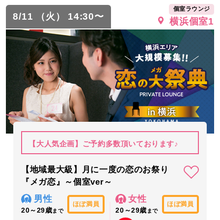
個室ラウンジ
8/11 （火） 14:30〜
横浜個室1
【大人気企画】ご予約多数頂いております♪
【地域最大級】月に一度の恋のお祭り
『メガ恋』～個室ver～
男性
女性
ほぼ満員
ほぼ満員
20～29歳
20～29歳
まで
まで