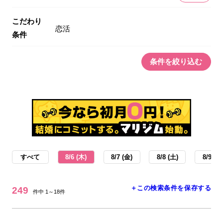
こだわり
恋活
条件
条件を絞り込む
すべて
8/6 (木)
8/7 (金)
8/8 (土)
8/9 (日
＋この検索条件を保存する
249
件中 1～18件