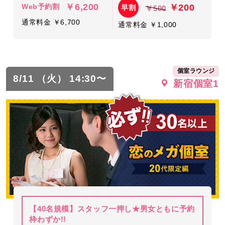
￥6,200
￥200
Web予約割
早割
￥500
通常料金 ￥6,700
通常料金 ￥1,000
個室ラウンジ
8/11 （火） 14:30〜
新宿個室1
【40名規模】スタッフ一押し★男女ともに予約
枠わずか!!