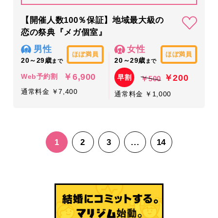
【開催人数100％保証】地域最大級の
恋の祭典『メガ個室』
男性
女性
ほぼ満員
ほぼ満員
20～29歳
20～29歳
まで
まで
￥6,900
￥200
Web予約割
早割
￥500
通常料金 ￥7,400
通常料金 ￥1,000
1
2
3
...
14