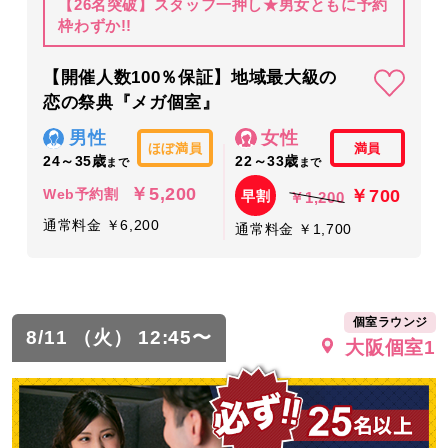
【26名突破】スタッフ一押し★男女ともに予約
枠わずか!!
【開催人数100％保証】地域最大級の
恋の祭典『メガ個室』
男性
女性
ほぼ満員
満員
24～35歳
22～33歳
まで
まで
￥5,200
￥700
Web予約割
早割
￥1,200
通常料金 ￥6,200
通常料金 ￥1,700
個室ラウンジ
8/11 （火） 12:45〜
大阪個室1