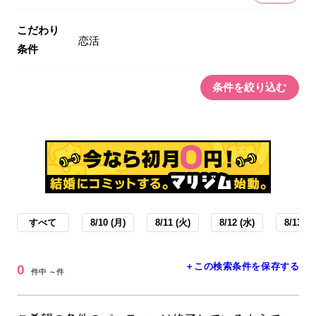
こだわり
恋活
条件
条件を絞り込む
すべて
8/10 (月)
8/11 (火)
8/12 (水)
8/13 (木
＋この検索条件を保存する
0
件中 ～件