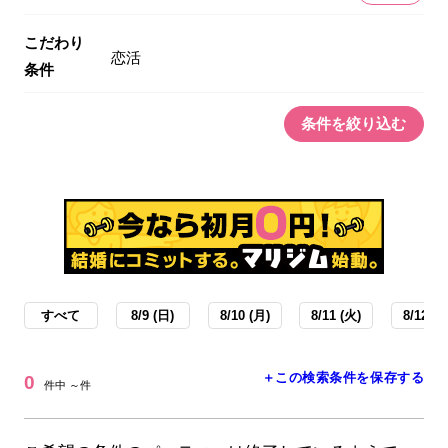
こだわり
恋活
条件
条件を絞り込む
すべて
8/9 (日)
8/10 (月)
8/11 (火)
8/12 (水
＋この検索条件を保存する
0
件中 ～件