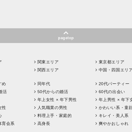
pagetop
ア
関東エリア
東京都エリア
関西エリア
中国・四国エリ
すめ
同年代
20代パーティー
婚活
50代からの婚活
60代の出会い
年上女性 × 年下男性
年上男性 × 年下
女性
人気職業の男性
かわいい系・童
心
料理上手・家庭的
キレイ・美人系
体育会系
高身長
爽やかおしゃれ