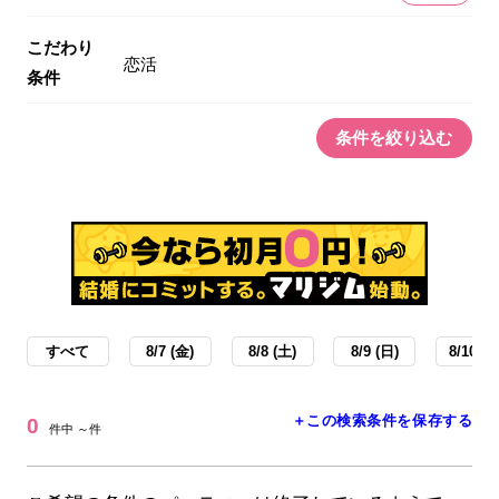
こだわり
恋活
条件
条件を絞り込む
すべて
8/7 (金)
8/8 (土)
8/9 (日)
8/10 (月
＋この検索条件を保存する
0
件中 ～件