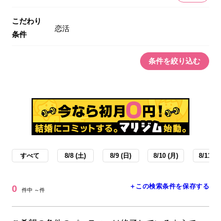
こだわり
恋活
条件
条件を絞り込む
すべて
8/8 (土)
8/9 (日)
8/10 (月)
8/11 (火
＋この検索条件を保存する
0
件中 ～件