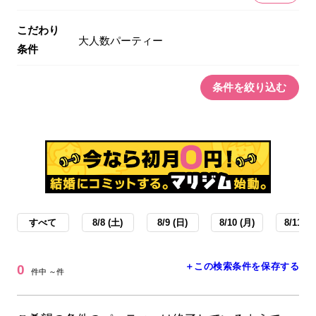
こだわり
大人数パーティー
条件
条件を絞り込む
すべて
8/8 (土)
8/9 (日)
8/10 (月)
8/11 (火
＋この検索条件を保存する
0
件中 ～件