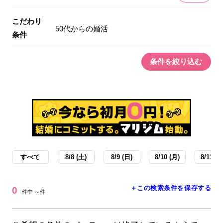
こだわり
50代からの婚活
条件
条件を絞り込む
すべて
8/8 (土)
8/9 (日)
8/10 (月)
8/11 (火
＋この検索条件を保存する
0
件中 ～件