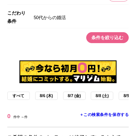
こだわり
50代からの婚活
条件
条件を絞り込む
すべて
8/6 (木)
8/7 (金)
8/8 (土)
8/9 (日
＋この検索条件を保存する
0
件中 ～件