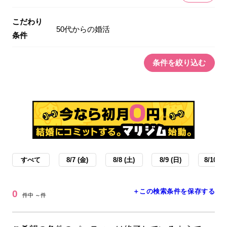
こだわり
50代からの婚活
条件
条件を絞り込む
すべて
8/7 (金)
8/8 (土)
8/9 (日)
8/10 (月
＋この検索条件を保存する
0
件中 ～件