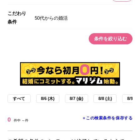
こだわり
50代からの婚活
条件
条件を絞り込む
すべて
8/6 (木)
8/7 (金)
8/8 (土)
8/9 (日
＋この検索条件を保存する
0
件中 ～件