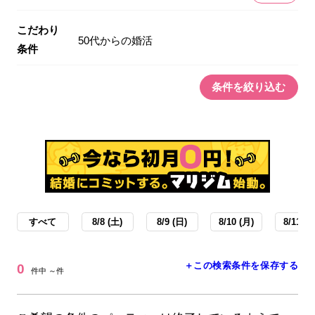
こだわり
50代からの婚活
条件
条件を絞り込む
すべて
8/8 (土)
8/9 (日)
8/10 (月)
8/11 (火
＋この検索条件を保存する
0
件中 ～件