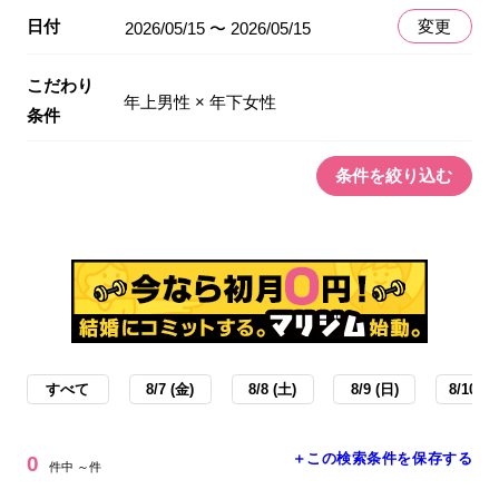
日付
変更
2026/05/15 〜 2026/05/15
こだわり
年上男性 × 年下女性
条件
条件を絞り込む
すべて
8/7 (金)
8/8 (土)
8/9 (日)
8/10 (月
＋この検索条件を保存する
0
件中 ～件